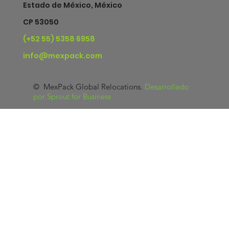
Estado de México, México
CP 53050
(+52 55) 5358 6958
info@mexpack.com
© MexPack Global Relocations.
Desarrollado
por Sprout for Business
.