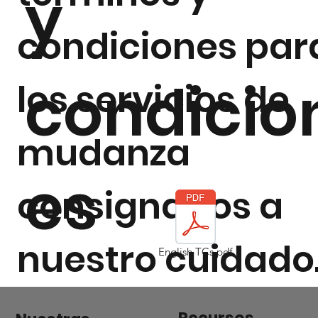
y
condiciones par
condicio
los servicios de
mudanza
es
consignados a
nuestro cuidado
English TCs.pdf