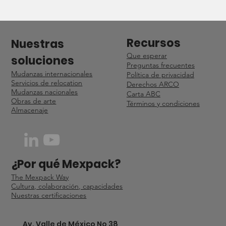
Recursos
Nuestras
Que esperar
soluciones
Preguntas frecuentes
Mudanzas internacionales
Política de privacidad
Servicios de relocation
Derechos ARCO
Mudanzas nacionales
Carta ABC
Obras de arte
Términos y condiciones
Almacenaje
¿Por qué Mexpack?
The Mexpack Way
Cultura, colaboración, capacidades
Nuestras certificaciones
Av. Valle de México No 38