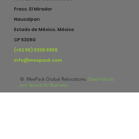
Fracc. El Mirador
Naucalpan
Estado de México, México
CP 53050
(+52 55) 5358 6958
info@mexpack.com
© MexPack Global Relocations.
Desarrollado
por Sprout for Business
.